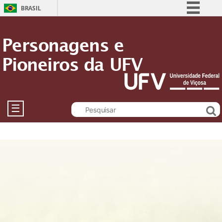
BRASIL
Simplifique!
Personagens e
Comunica BR
Pioneiros da UFV
Participe
Acesso à informação
Legislação
Canais
☰