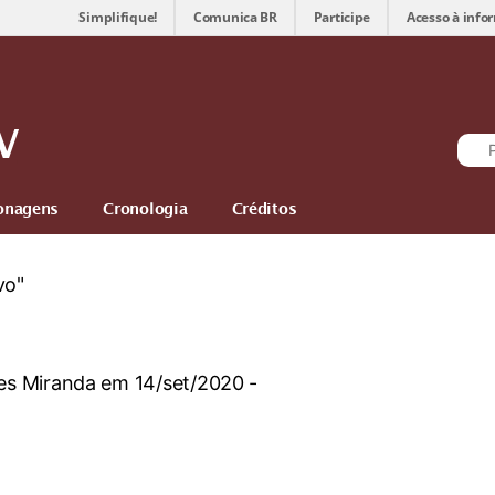
Simplifique!
Comunica BR
Participe
Acesso à info
V
onagens
Cronologia
Créditos
vo"
s Miranda em 14/set/2020 -