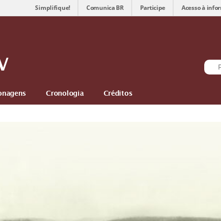
Simplifique!
Comunica BR
Participe
Acesso à info
V
onagens
Cronologia
Créditos