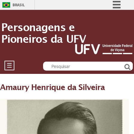
BRASIL
Simplifique!
Personagens e
Comunica BR
Pioneiros da UFV
Participe
Acesso à informação
Legislação
Canais
☰
Amaury Henrique da Silveira