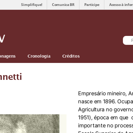
Simplifique!
Comunica BR
Participe
Acesso à info
V
onagens
Cronologia
Créditos
netti
Empresário mineiro, A
nasce em 1896. Ocupa 
Agricultura no govern
1951), época em que
importante no proces