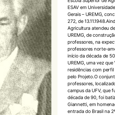
Escola Superior de Agri
ESAV em Universidade
Gerais – UREMG, concr
272, de 13.11.1948.Ai
Agricultura atendeu d
UREMG, de construção
professores, na expec
professores norte-ame
início da década de 50
UREMG, uma vez que V
residências com perfi
pelo Projeto.O conjunt
professores, localiza
campus da UFV, que fu
década de 90, foi bat
Giannetti, em homena
entrada do Brasil na 2