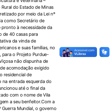
cultura e Veterinária –
 Rural do Estado de Minas
etizado por meio da Lei nº
nda como Secretário de
e pronto à necessidade da
 de 40 casas para
tativa da vinda de
ricanos e suas famílias, no
, para o Projeto Purdue-
içosa não dispunha de
l de acomodação exigido
o residencial de
do na entrada esquerda do
ncionou até o final da
izado com o nome de Vila
gem a seu benfeitor.Com a
ª Guerra Mundial, o governo