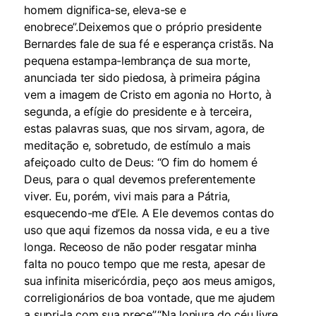
homem dignifica-se, eleva-se e
enobrece”.Deixemos que o próprio presidente
Bernardes fale de sua fé e esperança cristãs. Na
pequena estampa-lembrança de sua morte,
anunciada ter sido piedosa, à primeira página
vem a imagem de Cristo em agonia no Horto, à
segunda, a efígie do presidente e à terceira,
estas palavras suas, que nos sirvam, agora, de
meditação e, sobretudo, de estímulo a mais
afeiçoado culto de Deus: “O fim do homem é
Deus, para o qual devemos preferentemente
viver. Eu, porém, vivi mais para a Pátria,
esquecendo-me d’Ele. A Ele devemos contas do
uso que aqui fizemos da nossa vida, e eu a tive
longa. Receoso de não poder resgatar minha
falta no pouco tempo que me resta, apesar de
sua infinita misericórdia, peço aos meus amigos,
correligionários de boa vontade, que me ajudem
a supri-la com sua prece”.“Na lonjura do céu livre