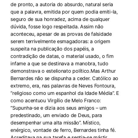
de pronto, a autoria do absurdo, natural seria
que a palavra, emitida por quem podia emiti-la,
seguro de sua honradez, acima de qualquer
dúvida, fosse logo respeitada. Assim não
aconteceu, apesar de as provas de falsidade
serem terrivelmente esmagadoras: a origem
suspeita na publicação dos papéis, a
contradição de datas, o material usado, o fim
infame a que se destinava a manobra, tudo
demonstrava o estelionato político.Mas Arthur
Bernardes não se dispunha a ceder. Católico ao
extremo, era, nas palavras de Neves Fontoura,
“religioso como um espanhol da Idade Média”. E
como acentuou Virgílio de Melo Franco:
“Supunha-se e dizia aos seus amigos – um
predestinado, um enviado de Deus, para
desempenhar uma alta missão”. Místico,
enérgico, vontade de ferro, Bernardes tinha fé.
Acreditava na sua tarefa e sentia-se mártir.