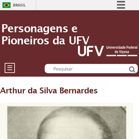
BRASIL
Simplifique!
Personagens e
Comunica BR
Pioneiros da UFV
Participe
Acesso à informação
Legislação
Canais
☰
Arthur da Silva Bernardes