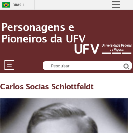
BRASIL
Simplifique!
Personagens e
Comunica BR
Pioneiros da UFV
Participe
Acesso à informação
Legislação
Canais
☰
Carlos Socias Schlottfeldt