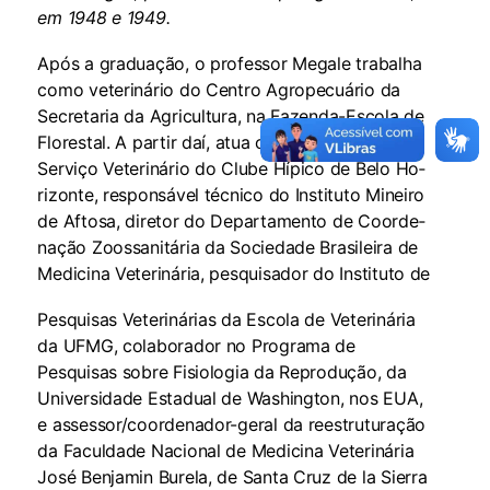
em 1948 e 1949.
Após a graduação, o professor Megale trabalha
como veterinário do Centro Agropecuário da
Secretaria da Agricultura, na Fazenda-Escola de
Florestal. A partir daí, atua como chefe do
Serviço Veteriná­rio do Clube Hípico de Belo Ho­
rizonte, responsável técnico do Instituto Mineiro
de Aftosa, dire­tor do Departamento de Coorde­
nação Zoossanitária da Sociedade Brasileira de
Medicina Veteriná­ria, pesquisador do Instituto de
Pesquisas Veterinárias da Escola de Veterinária
da UFMG, colabo­rador no Programa de
Pesquisas sobre Fisiologia da Reprodução, da
Universidade Estadual de Wa­shington, nos EUA,
e asses­sor/coordenador-geral da re­estruturação
da Faculdade Nacional de Medicina Veterinária
José Benjamin Burela, de Santa Cruz de la Sierra