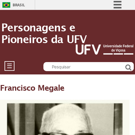
BRASIL
Simplifique!
Personagens e
Comunica BR
Pioneiros da UFV
Participe
Acesso à informação
Legislação
Canais
☰
Francisco Megale