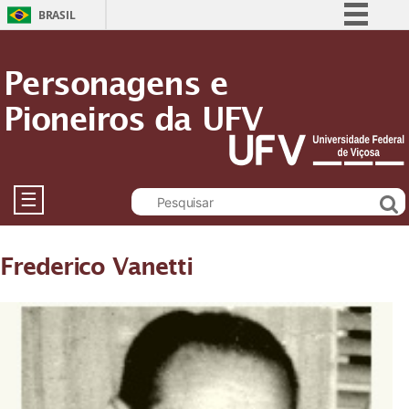
BRASIL
Simplifique!
Personagens e
Comunica BR
Pioneiros da UFV
Participe
Acesso à informação
Legislação
Canais
☰
Frederico Vanetti