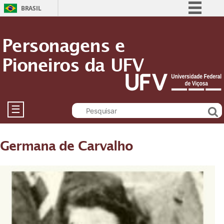
BRASIL
Simplifique!
Personagens e
Comunica BR
Pioneiros da UFV
Participe
Acesso à informação
Legislação
Canais
☰
Germana de Carvalho