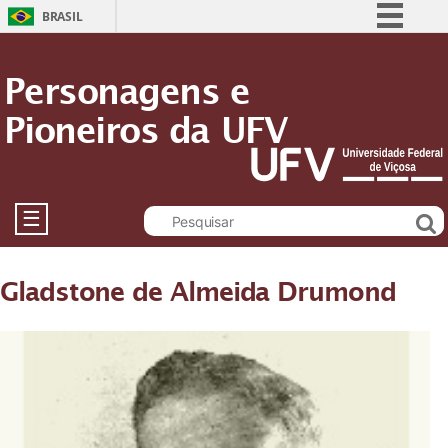
BRASIL
Simplifique!
Personagens e
Comunica BR
Pioneiros da UFV
Participe
Acesso à informação
Legislação
Canais
☰
Gladstone de Almeida Drumond