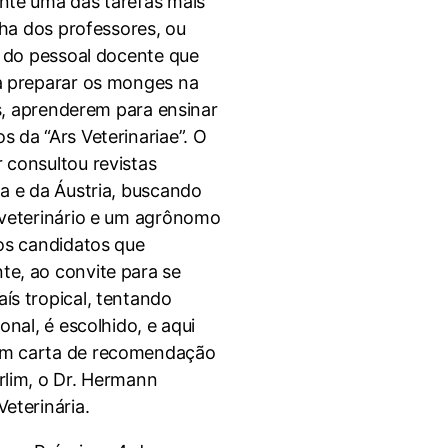
nte uma das tarefas mais
olha dos professores, ou
o do pessoal docente que
a preparar os monges na
gos, aprenderem para ensinar
 da “Ars Veterinariae”. O
 consultou revistas
ha e da Áustria, buscando
 veterinário e um agrônomo
 os candidatos que
e, ao convite para se
ís tropical, tentando
onal, é escolhido, e aqui
om carta de recomendação
rlim, o Dr. Hermann
eterinária.