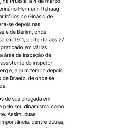
, na Prússia, a 4 de março
terinário Hermann Rehaag
nitários no Ginásio de
ara-se depois nas
se e de Berlim, onde
se em 1911, portanto aos 27
 praticado em várias
a área de inspeção de
assistente do inspetor
berg e, algum tempo depois,
 de Braetz, de onde se
da.
os de sua chegada em
se pelo seu dinamismo como
te. Assim, duas
importância, dentre outras,