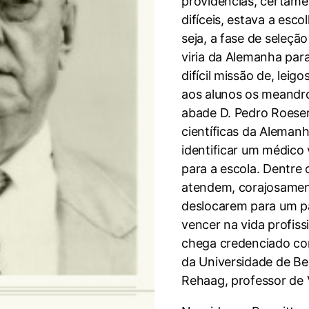
providências, certame
difíceis, estava a esc
seja, a fase de seleçã
viria da Alemanha par
difícil missão de, lei
aos alunos os meandros
abade D. Pedro Roeser
científicas da Aleman
identificar um médico
para a escola. Dentre
atendem, corajosament
deslocarem para um pa
vencer na vida profissi
chega credenciado c
da Universidade de Be
Rehaag, professor de V