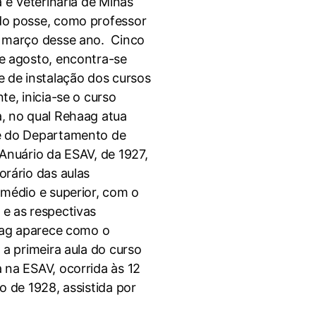
a e Veterinária de Minas
do posse, como professor
e março desse ano. Cinco
e agosto, encontra-se
e de instalação dos cursos
te, inicia-se o curso
, no qual Rehaag atua
e do Departamento de
Anuário da ESAV, de 1927,
orário das aulas
 médio e superior, com o
e as respectivas
haag aparece como o
 a primeira aula do curso
 na ESAV, ocorrida às 12
o de 1928, assistida por