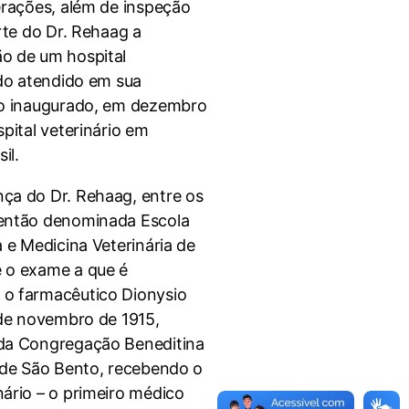
erações, além de inspeção
arte do Dr. Rehaag a
o de um hospital
ido atendido em sua
ão inaugurado, em dezembro
spital veterinário em
il.
ça do Dr. Rehaag, entre os
 então denominada Escola
a e Medicina Veterinária de
 o exame a que é
 o farmacêutico Dionysio
 de novembro de 1915,
 da Congregação Beneditina
o de São Bento, recebendo o
nário – o primeiro médico