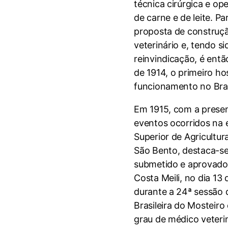
técnica cirúrgica e op
de carne e de leite. P
proposta de construçã
veterinário e, tendo s
reinvindicação, é ent
de 1914, o primeiro ho
funcionamento no Bras
Em 1915, com a presen
eventos ocorridos na
Superior de Agricultur
São Bento, destaca-se
submetido e aprovado
Costa Meili, no dia 13
durante a 24ª sessão
Brasileira do Mosteir
grau de médico veteri