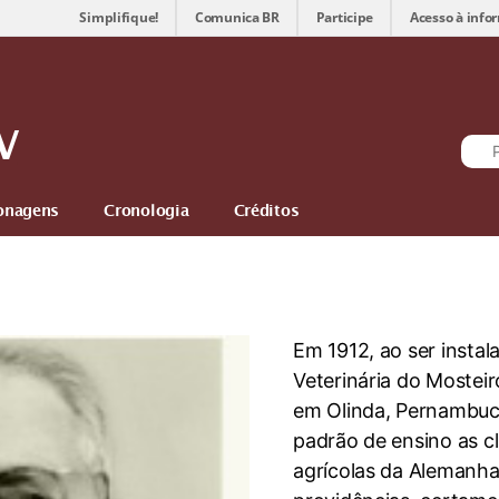
Simplifique!
Comunica BR
Participe
Acesso à info
V
onagens
Cronologia
Créditos
Em 1912, ao ser instal
Veterinária do Mosteir
em Olinda, Pernambuc
padrão de ensino as cl
agrícolas da Alemanha,