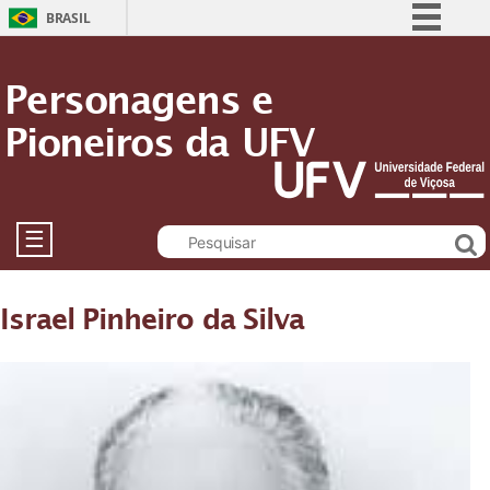
BRASIL
Simplifique!
Personagens e
Comunica BR
Pioneiros da UFV
Participe
Acesso à informação
Legislação
Canais
☰
Israel Pinheiro da Silva