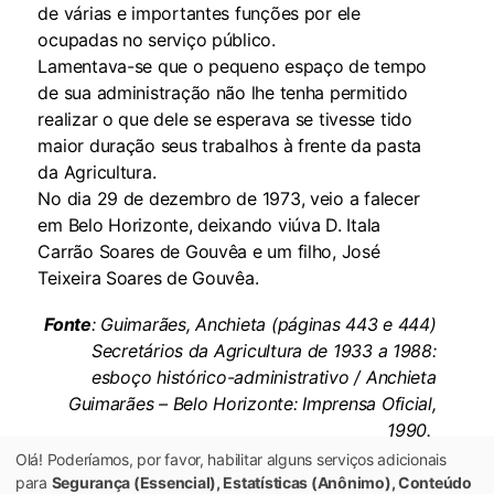
de várias e importantes funções por ele
ocupadas no serviço público.
Lamentava-se que o pequeno espaço de tempo
de sua administração não lhe tenha permitido
realizar o que dele se esperava se tivesse tido
maior duração seus trabalhos à frente da pasta
da Agricultura.
No dia 29 de dezembro de 1973, veio a falecer
em Belo Horizonte, deixando viúva D. Itala
Carrão Soares de Gouvêa e um filho, José
Teixeira Soares de Gouvêa.
Fonte
: Guimarães, Anchieta (páginas 443 e 444)
Secretários da Agricultura de 1933 a 1988:
esboço histórico-administrativo / Anchieta
Guimarães – Belo Horizonte: Imprensa Oficial,
1990.
4 v. 1.Minas Gerais – História-Administrativa. 2.
Olá! Poderíamos, por favor, habilitar alguns serviços adicionais
Secretaria da Agricultura-Histórico. I. Título
para
Segurança (Essencial), Estatísticas (Anônimo), Conteúdo