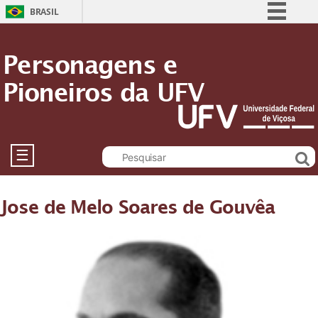
BRASIL
Simplifique!
Personagens e
Comunica BR
Pioneiros da UFV
Participe
Acesso à informação
Legislação
Canais
☰
Jose de Melo Soares de Gouvêa