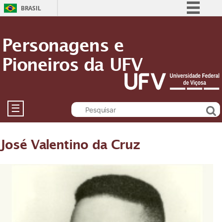
BRASIL
Simplifique!
Personagens e
Comunica BR
Pioneiros da UFV
Participe
Acesso à informação
Legislação
Canais
☰
José Valentino da Cruz