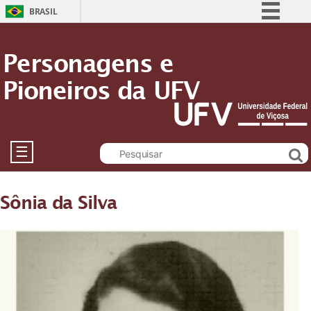
BRASIL
Simplifique!
Personagens e
Comunica BR
Pioneiros da UFV
Participe
Acesso à informação
Legislação
Canais
☰
Sônia da Silva